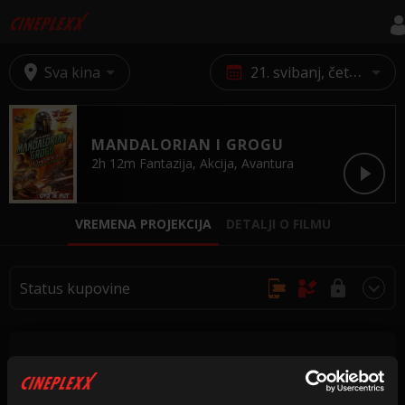
Sva kina
21. svibanj, četvrtak
MANDALORIAN I GROGU
2h 12m
Fantazija, Akcija, Avantura
VREMENA PROJEKCIJA
DETALJI O FILMU
Status kupovine
Online kupovina, rezervacije nisu moguće
Kupovina na blagajnama kina
Kupovina i rezervacije nisu dostupne