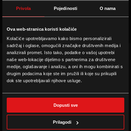
Privola
Pojedinosti
O nama
Projekcije nisu dostupne
Ova web-stranica koristi kolačiće
Kolačiće upotrebljavamo kako bismo personalizirali
sadržaj i oglase, omogućili značajke društvenih medija i
analizirali promet. Isto tako, podatke o vašoj upotrebi
naše web-lokacije dijelimo s partnerima za društvene
INFORMACIJE
PRATITE NAS
medije, oglašavanje i analizu, a oni ih mogu kombinirati s
Tehnologije
Facebook
drugim podacima koje ste im pružili ili koje su prikupili
Cineplexx Bonus Card
Instagram
dok ste upotrebljavali njihove usluge.
Family Film Club
TikTok
Dopusti sve
B2B
TVRTKA
Najam dvorane
Press
Prilagodi
Oglašavanje u kinu
Portret