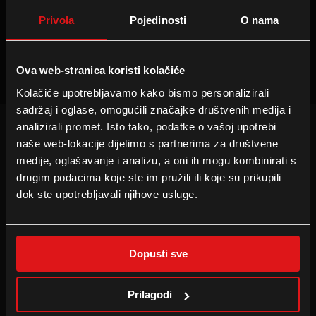
Privola
Pojedinosti
O nama
Projekcije nisu dostupne
Ova web-stranica koristi kolačiće
Kolačiće upotrebljavamo kako bismo personalizirali
sadržaj i oglase, omogućili značajke društvenih medija i
analizirali promet. Isto tako, podatke o vašoj upotrebi
naše web-lokacije dijelimo s partnerima za društvene
INFORMACIJE
PRATITE NAS
medije, oglašavanje i analizu, a oni ih mogu kombinirati s
Tehnologije
Facebook
drugim podacima koje ste im pružili ili koje su prikupili
Cineplexx Bonus Card
Instagram
dok ste upotrebljavali njihove usluge.
Family Film Club
TikTok
Dopusti sve
B2B
TVRTKA
Najam dvorane
Press
Prilagodi
Oglašavanje u kinu
Portret