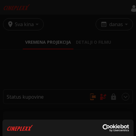
Sva kina
danas
VREMENA PROJEKCIJA
DETALJI O FILMU
Status kupovine
Online kupovina, rezervacije nisu moguće
Kupovina na blagajnama kina
Kupovina i rezervacije nisu dostupne