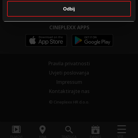
Školsko kino
Postanite dio tima
Odbij
CINEPLEXX APPS
Pravila privatnosti
Uvjeti poslovanja
Impressum
Kontaktirajte nas
© Cineplexx HR d.o.o.
VIŠE...
FILMOVI
KINA
TRAŽILICA
EVENTS