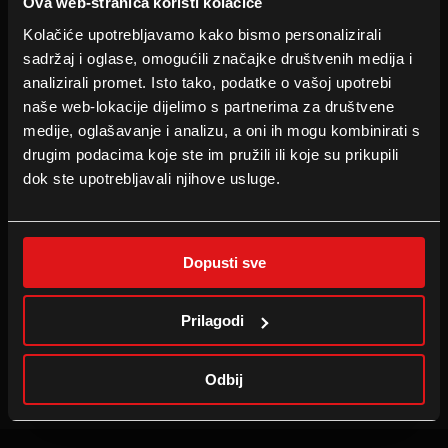
Ova web-stranica koristi kolačiće
INFORMACIJE
PRATITE NAS
Kolačiće upotrebljavamo kako bismo personalizirali
Tehnologije
Facebook
sadržaj i oglase, omogućili značajke društvenih medija i
Cineplexx Bonus Card
Instagram
analizirali promet. Isto tako, podatke o vašoj upotrebi
Family Film Club
TikTok
naše web-lokacije dijelimo s partnerima za društvene
medije, oglašavanje i analizu, a oni ih mogu kombinirati s
drugim podacima koje ste im pružili ili koje su prikupili
dok ste upotrebljavali njihove usluge.
B2B
TVRTKA
Najam dvorane
Press
Oglašavanje u kinu
Portret
Dopusti sve
Školsko kino
Postanite dio tima
Prilagodi
CINEPLEXX APPS
Odbij