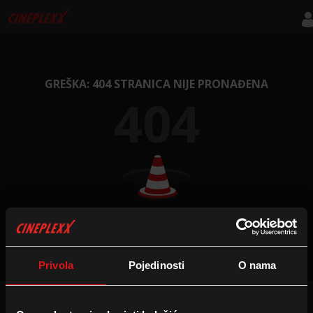
GREŠKA: 404 STRANICA NIJE PRONAĐENA
404
NA POČETNU STRANICU
Privola
Pojedinosti
O nama