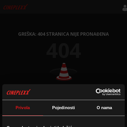
GREŠKA: 404 STRANICA NIJE PRONAĐENA
404
NA POČETNU STRANICU
Privola
Pojedinosti
O nama