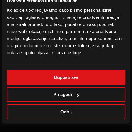
Ova web-stranica koristi kolačiće
INFORMACIJE
PRATITE NAS
Kolačiće upotrebljavamo kako bismo personalizirali
Tehnologije
Facebook
sadržaj i oglase, omogućili značajke društvenih medija i
Cineplexx Bonus Card
Instagram
analizirali promet. Isto tako, podatke o vašoj upotrebi
Family Film Club
TikTok
naše web-lokacije dijelimo s partnerima za društvene
medije, oglašavanje i analizu, a oni ih mogu kombinirati s
drugim podacima koje ste im pružili ili koje su prikupili
dok ste upotrebljavali njihove usluge.
B2B
TVRTKA
Najam dvorane
Press
Oglašavanje u kinu
Portret
Dopusti sve
Školsko kino
Postanite dio tima
Prilagodi
CINEPLEXX APPS
Odbij