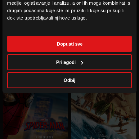
medije, oglašavanje i analizu, a oni ih mogu kombinirati s
drugim podacima koje ste im pružili ili koje su prikupili
dok ste upotrebljavali njihove usluge.
PRIČA O IGRAČKAMA 5
PSIĆI U OPHODNJI: DINO
AVANTURA
U kinu
:
18.06.2026
Dopusti sve
U kinu
:
06.08.2026
Prilagodi
Odbij